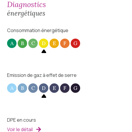
diagnostics
énergétiques
Consommation énergétique
A
B
C
D
E
F
G
Emission de gaz à effet de serre
A
B
C
D
E
F
G
DPE en cours
Voir le détail