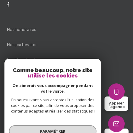
Nos honoraires
Nos partenaires
Mentions légales
Comme beaucoup, notre site
Admin
utilise les cookies
On aimerait vous accompagner pendant
Politique RGPD
votre visite.
En poursuivant, vous acceptez l'utilisation des
Appeler
Cookies
cookies par ce site, afin de vous proposer des
l'agence
contenus adaptés et réaliser des statistiques !
© 2026 | Tous droits réservés
PARAMÉTRER