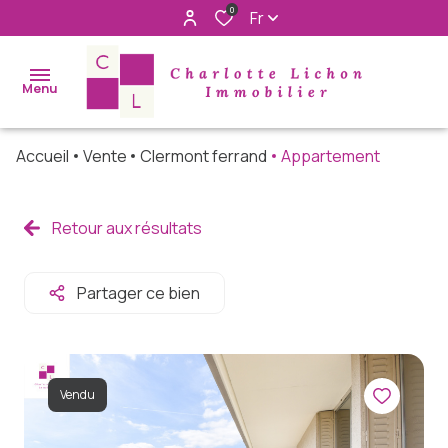
0
Fr
Menu
Accueil
Vente
Clermont ferrand
Appartement
accueil
acheter
Retour aux résultats
immo
pro
Partager ce bien
louer
rechercher
Vendu
à nos cotés