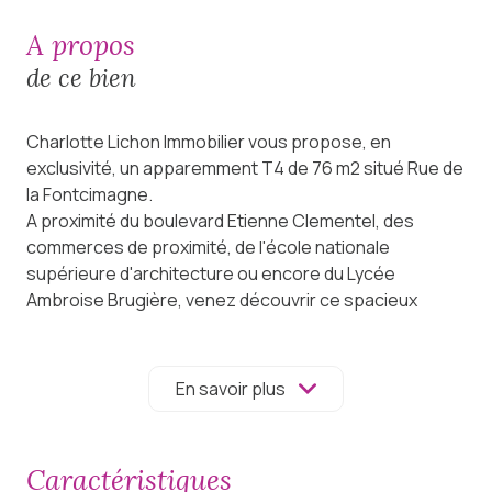
a propos
de ce bien
Charlotte Lichon Immobilier vous propose, en
exclusivité, un apparemment T4 de 76 m2 situé Rue de
la Fontcimagne.
A proximité du boulevard Etienne Clementel, des
commerces de proximité, de l'école nationale
supérieure d'architecture ou encore du Lycée
Ambroise Brugière, venez découvrir ce spacieux
appartement sans vis-à-vis.
L'appartement de Geneviève comprend une entrée,
une cuisine indépendante de 9 m2, un salon de 17 m2, 3
En savoir plus
chambres de 9, 11 et 12 m2 et une salle d’eau de 3.84
m2 avec loggia de 1.70 m2.
L’appartement dispose de nombreux placards de
caractéristiques
rangement.