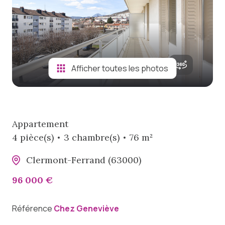
viager
notre
agence
biens
Afficher toutes les photos
vendus
Appartement
4 pièce(s)
3 chambre(s)
76 m²
Clermont-Ferrand (63000)
96 000 €
Référence
Chez Geneviève