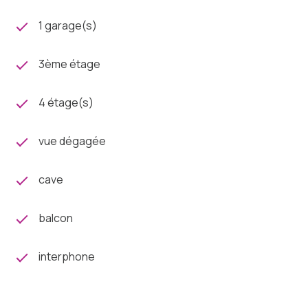
Retrouvez plus d’informations ainsi qu’une visite
virtuelle sur mon site internet Charlotte Lichon
1 garage(s)
Immobilier.
3ème étage
4 étage(s)
vue dégagée
cave
balcon
interphone