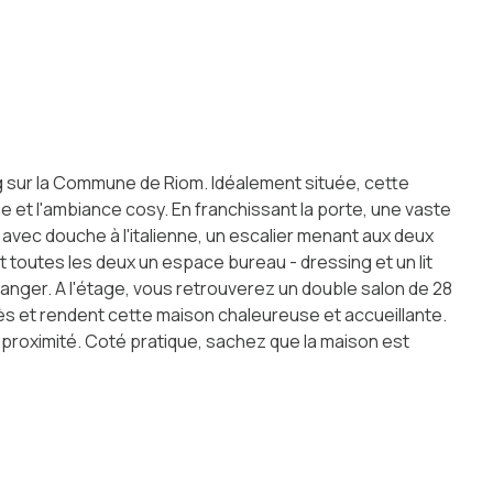
 sur la Commune de Riom. Idéalement située, cette
et l'ambiance cosy. En franchissant la porte, une vaste
avec douche à l'italienne, un escalier menant aux deux
 toutes les deux un espace bureau - dressing et un lit
anger. A l'étage, vous retrouverez un double salon de 28
s et rendent cette maison chaleureuse et accueillante.
 à proximité. Coté pratique, sachez que la maison est
virtuelle de cette maison sur mon site internet ou sur