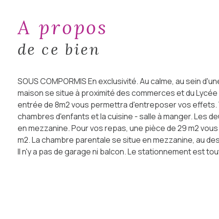
a propos
de ce bien
SOUS COMPORMIS En exclusivité. Au calme, au sein d'un
maison se situe à proximité des commerces et du Lycée 
entrée de 8m2 vous permettra d'entreposer vos effets. V
chambres d'enfants et la cuisine - salle à manger. Les 
en mezzanine. Pour vos repas, une pièce de 29 m2 vous a
m2. La chambre parentale se situe en mezzanine, au des
Il n'y a pas de garage ni balcon. Le stationnement est to
équipée de double vitrage. Le chauffage est électrique et 
demande. Je vous attends pour programmer une visite.