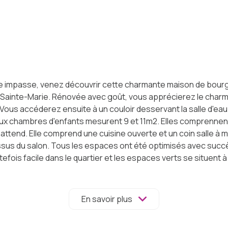
e impasse, venez découvrir cette charmante maison de bourg
Sainte-Marie. Rénovée avec goût, vous apprécierez le charme 
ous accéderez ensuite à un couloir desservant la salle d'eau 
deux chambres d'enfants mesurent 9 et 11m2. Elles comprennent
ttend. Elle comprend une cuisine ouverte et un coin salle à m
sus du salon. Tous les espaces ont été optimisés avec succè
utefois facile dans le quartier et les espaces verts se situent
la taxe foncière s'élève à 1 196 € par an. Retrouvez la visite 
En savoir plus