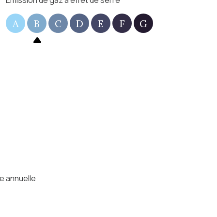
Emission de gaz à effet de serre
A
B
C
D
E
F
G
e annuelle