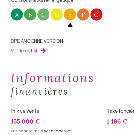
Consommation énergétique
A
B
C
D
E
F
G
DPE ANCIENNE VERSION
Voir le détail
informations
financières
Prix de vente
Taxe foncièr
155 000 €
1 196 €
Les honoraires d'agence seront