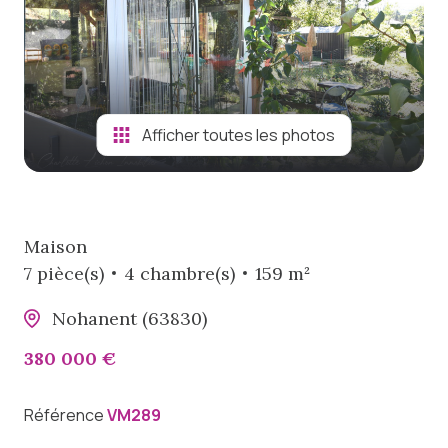
viager
notre
agence
biens
Afficher toutes les photos
vendus
Maison
7 pièce(s)
4 chambre(s)
159 m²
Nohanent (63830)
380 000 €
Référence
VM289