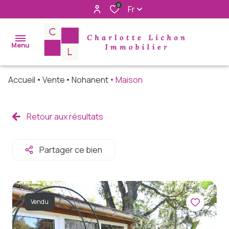
0
Fr
Menu
Accueil
Vente
Nohanent
Maison
accueil
acheter
Retour aux résultats
immo
pro
Partager ce bien
louer
rechercher
Vendu
à nos cotés