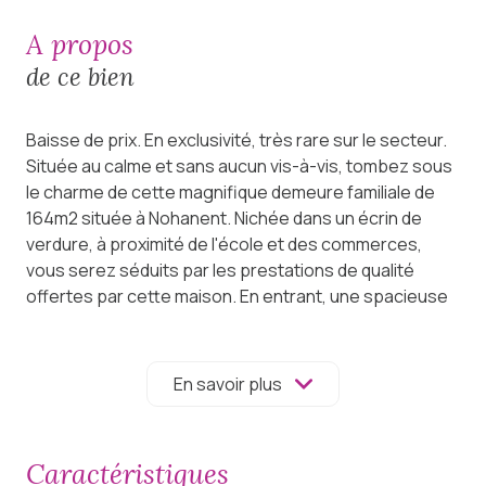
a propos
de ce bien
Baisse de prix. En exclusivité, très rare sur le secteur.
Située au calme et sans aucun vis-à-vis, tombez sous
le charme de cette magnifique demeure familiale de
164m2 située à Nohanent. Nichée dans un écrin de
verdure, à proximité de l'école et des commerces,
vous serez séduits par les prestations de qualité
offertes par cette maison. En entrant, une spacieuse
entrée de 9 m2 vous accueille. Sur votre gauche,
bénéficiez d'un accès direct au garage double
motorisé. Sur votre droite, vous trouverez une
En savoir plus
buanderie de 12m2, un coin rangement de 8m2 et une
pièce annexe de 8m2 pouvant servir de bureau ou de
rangement complémentaire. Avant d'accédez à
caractéristiques
l'étage, un dressing de 4m2 vous permettra de vous