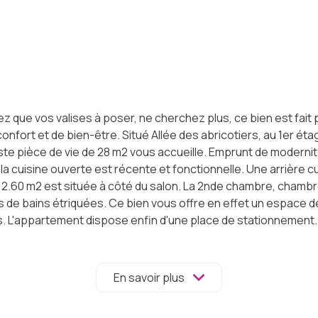
z que vos valises à poser, ne cherchez plus, ce bien est fai
nfort et de bien-être. Situé Allée des abricotiers, au 1er 
 vaste pièce de vie de 28 m2 vous accueille. Emprunt de moder
 la cuisine ouverte est récente et fonctionnelle. Une arrière 
2.60 m2 est située à côté du salon. La 2nde chambre, chambre
s de bains étriquées. Ce bien vous offre en effet un espace d
 L'appartement dispose enfin d'une place de stationnement. 
 650€ de charges de copropriété par trimestre. Je vous attend
En savoir plus