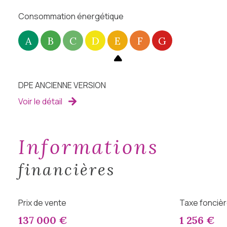
Consommation énergétique
A
B
C
D
E
F
G
DPE ANCIENNE VERSION
Voir le détail
informations
financières
Prix de vente
Taxe foncièr
137 000 €
1 256 €