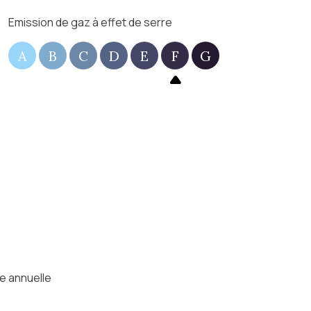
Emission de gaz à effet de serre
A
B
C
D
E
F
G
e annuelle