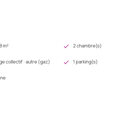
8 m²
2 chambre(s)
e collectif : autre (gaz)
1 parking(s)
one