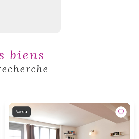
es biens
recherche
Vendu