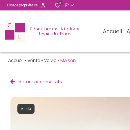
0
Fr
Espace propriétaire
accueil
Accueil
Vente
Volvic
Maison
Retour aux résultats
Vendu