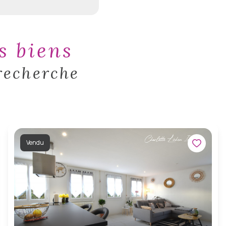
es biens
recherche
Vendu