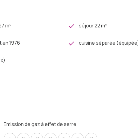
127 m²
séjour 22 m²
t en 1976
cuisine séparée (équipée
(x)
Emission de gaz à effet de serre