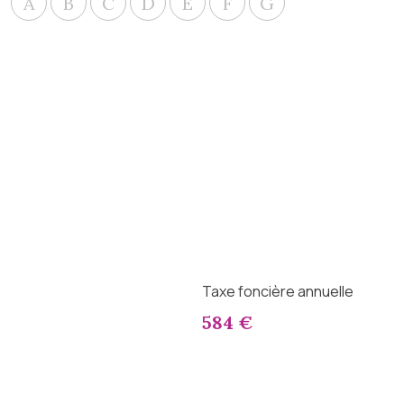
A
B
C
D
E
F
G
Taxe foncière annuelle
584 €