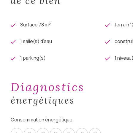
de ce bien
Surface 78 m²
terrain 
1 salle(s) d'eau
construi
1 parking(s)
1 niveau
diagnostics
énergétiques
Consommation énergétique