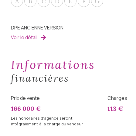
A
B
C
D
E
F
G
DPE ANCIENNE VERSION
Voir le détail
informations
financières
Prix de vente
Charges
166 000 €
113 €
Les honoraires d'agence seront
intégralement à la charge du vendeur