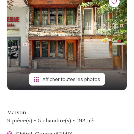
viager
notre
agence
biens
vendus
Afficher toutes les photos
Maison
9 pièce(s)
5 chambre(s)
193 m²
Châtel-Guyon (63140)