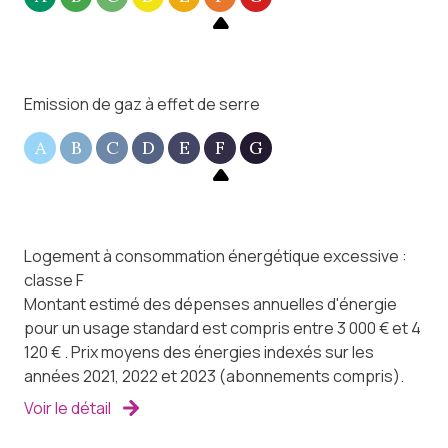
Ainsi, si des travaux de rénovation sont à prévoir, les 2
biens présentent un fort potentiel.
Retrouvez plus d’informations et des photos
complémentaires sur demande, ou en consultant
Emission de gaz à effet de serre
notre site internet Charlotte Lichon Immobilier.
A
B
C
D
E
F
G
Logement à consommation énergétique excessive :
classe F
Montant estimé des dépenses annuelles d'énergie
pour un usage standard est compris entre 3 000 € et 4
120 € . Prix moyens des énergies indexés sur les
années 2021, 2022 et 2023 (abonnements compris).
Voir le détail