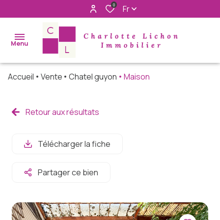
0
Fr
Menu
Accueil
Vente
Chatel guyon
Maison
accueil
acheter
Retour aux résultats
immo
pro
Télécharger la fiche
louer
Partager ce bien
rechercher
à nos cotés