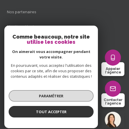
Nos partenaires
Mentions légales
Comme beaucoup, notre site
Admin
utilise les cookies
On aimerait vous accompagner pendant
Politique RGPD
votre visite.
En poursuivant, vous acceptez l'utilisation des
Appeler
Cookies
cookies par ce site, afin de vous proposer des
l'agence
contenus adaptés et réaliser des statistiques !
© 2026 | Tous droits réservés
PARAMÉTRER
Contacter
l'agence
Réalisé par
TOUT ACCEPTER
Charlotte Lichon Immobilier
Agence