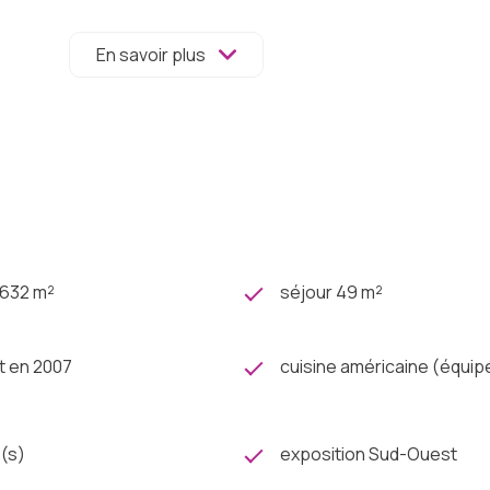
paix où vous pourrez laisser libre cours à votre imagination.
annuellement, ont été installés en 2009.
En savoir plus
ée a été mise en place pour un confort optimal en hiver.
e de volets roulants manuels
ant notre site internet Charlotte Lichon Immobilier.
1 632 m²
séjour 49 m²
t en 2007
cuisine américaine (équip
(s)
exposition Sud-Ouest