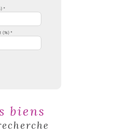
) *
t (%) *
es biens
recherche