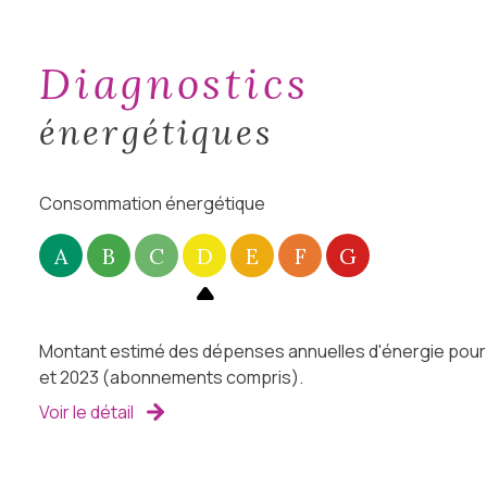
diagnostics
énergétiques
Consommation énergétique
A
B
C
D
E
F
G
Montant estimé des dépenses annuelles d'énergie pour u
et 2023 (abonnements compris).
Voir le détail