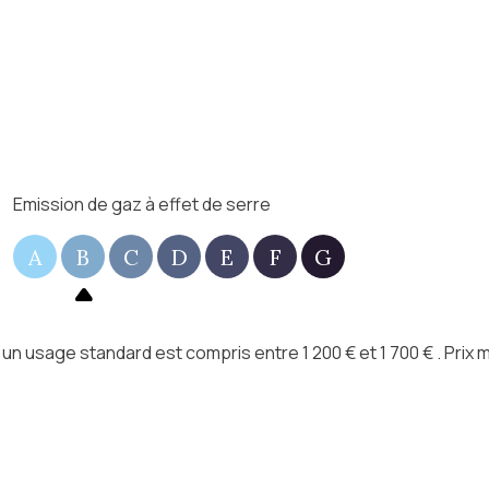
Emission de gaz à effet de serre
A
B
C
D
E
F
G
n usage standard est compris entre 1 200 € et 1 700 € . Prix