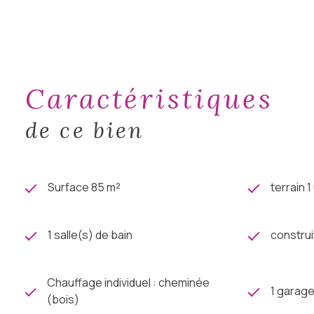
Sans vis-à-vis, cette propriété est un véritable havre de 
Des panneaux solaires, dont la production est revendue 
La maison dispose d’un chauffage électrique. Une chemin
Les fenêtres sont en double vitrage et la maison dispos
Comptez 1 003 € au titre de la taxe foncière.
caractéristiques
Retrouvez plus d’informations sur demande, ou en consult
de ce bien
Surface 85 m²
terrain 
1 salle(s) de bain
construi
Chauffage individuel : cheminée
1 garage
(bois)