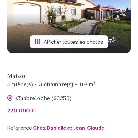
viager
notre
agence
biens
Afficher toutes les photos
vendus
Maison
5 pièce(s)
3 chambre(s)
119 m²
Chabreloche (63250)
220 000 €
Référence
Chez Danielle et Jean-Claude