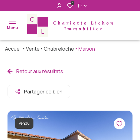
0
Fr
Menu
Accueil
Vente
Chabreloche
Maison
accueil
acheter
Retour aux résultats
immo
pro
Partager ce bien
louer
rechercher
Vendu
à nos cotés