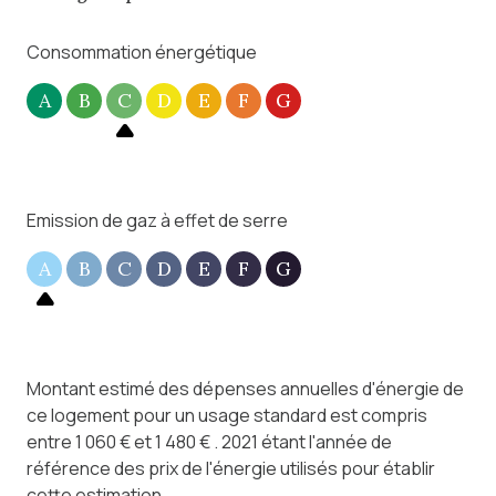
degrés sur demande ou en consultant notre site
internet Charlotte Lichon Immobilier.
Consommation énergétique
A tout de suite.
A
B
C
D
E
F
G
Emission de gaz à effet de serre
A
B
C
D
E
F
G
Montant estimé des dépenses annuelles d'énergie de
ce logement pour un usage standard est compris
entre 1 060 € et 1 480 € . 2021 étant l'année de
référence des prix de l'énergie utilisés pour établir
cette estimation.