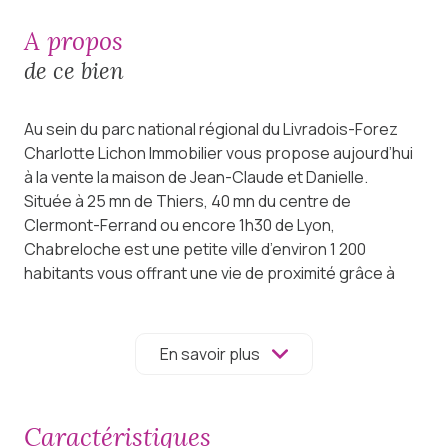
a propos
de ce bien
Au sein du parc national régional du Livradois-Forez
Charlotte Lichon Immobilier vous propose aujourd’hui
à la vente la maison de Jean-Claude et Danielle.
Située à 25 mn de Thiers, 40 mn du centre de
Clermont-Ferrand ou encore 1h30 de Lyon,
Chabreloche est une petite ville d’environ 1 200
habitants vous offrant une vie de proximité grâce à
ses différents commerces, son école, ses médecins
et professionnels de santé ou encore le
développement de la vie associative de la commune.
En savoir plus
Si vous avez envie de vivre au calme, mais aux abords
des grandes villes, cette maison récente
(construction en 2004) sera vous séduire par son
caractéristiques
charme et sa fonctionnalité.