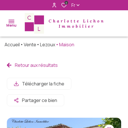
0
Fr
Menu
Accueil
Vente
Lezoux
Maison
accueil
acheter
Retour aux résultats
immo
pro
Télécharger la fiche
louer
Partager ce bien
rechercher
à nos cotés