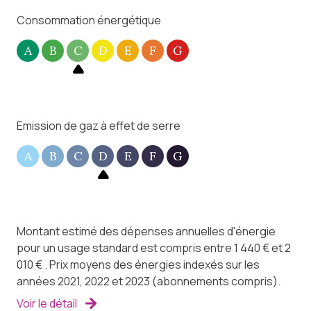
Consommation énergétique
A
B
C
D
E
F
G
Emission de gaz à effet de serre
A
B
C
D
E
F
G
Montant estimé des dépenses annuelles d'énergie
pour un usage standard est compris entre 1 440 € et 2
010 € . Prix moyens des énergies indexés sur les
années 2021, 2022 et 2023 (abonnements compris).
Voir le détail