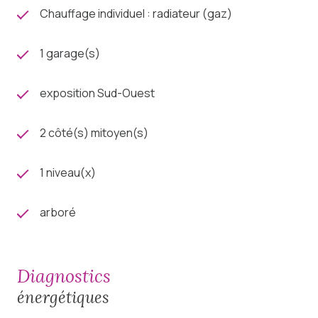
Chauffage individuel : radiateur (gaz)
Des travaux ont été entrepris par les propriétaires
ces dernières années (façade, porte d’entrée du
garage, porte d’accès au jardin, changement des
1 garage(s)
fenêtres et des volets, mise en place d’un store pour
le jardin …)
exposition Sud-Ouest
Retrouvez plus d’informations sur demande, ou en
consultant notre site internet Charlotte Lichon
2 côté(s) mitoyen(s)
Immobilier.
1 niveau(x)
arboré
diagnostics
énergétiques