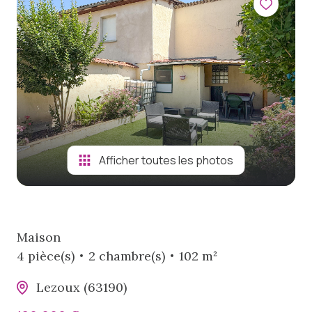
viager
notre
agence
biens
vendus
Afficher toutes les photos
Maison
4 pièce(s)
2 chambre(s)
102 m²
Lezoux (63190)