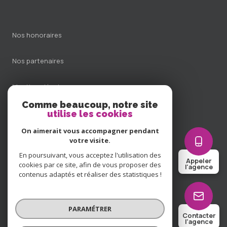
Nos honoraires
Nos partenaires
Mentions légales
Comme beaucoup, notre site
Admin
utilise les cookies
On aimerait vous accompagner pendant
Politique RGPD
votre visite.
En poursuivant, vous acceptez l'utilisation des
Appeler
Cookies
cookies par ce site, afin de vous proposer des
l'agence
contenus adaptés et réaliser des statistiques !
© 2026 | Tous droits réservés
PARAMÉTRER
Contacter
l'agence