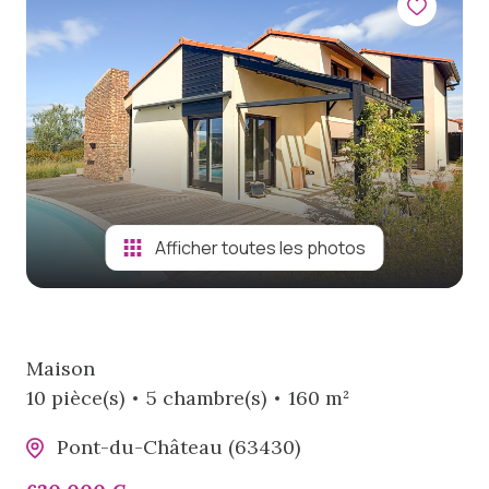
viager
notre
agence
biens
vendus
Afficher toutes les photos
Maison
10 pièce(s)
5 chambre(s)
160 m²
Pont-du-Château (63430)