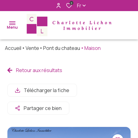
0
Fr
Menu
Accueil
Vente
Pont du chateau
Maison
accueil
acheter
Retour aux résultats
immo
pro
Télécharger la fiche
louer
Partager ce bien
rechercher
à nos cotés