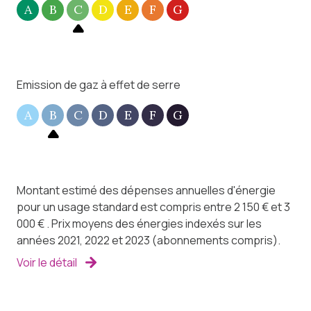
vous pourrez bénéficier des journées en toute
A
B
C
D
E
F
G
quiétude.
Comptez 2 136 € au titre de la taxe foncière.
Retrouvez des informations et de nombreuses
photos complémentaires sur demande, ou en
Emission de gaz à effet de serre
consultant notre site internet Charlotte Lichon
Immobilier.
A
B
C
D
E
F
G
Montant estimé des dépenses annuelles d'énergie
pour un usage standard est compris entre 2 150 € et 3
000 € . Prix moyens des énergies indexés sur les
années 2021, 2022 et 2023 (abonnements compris).
Voir le détail